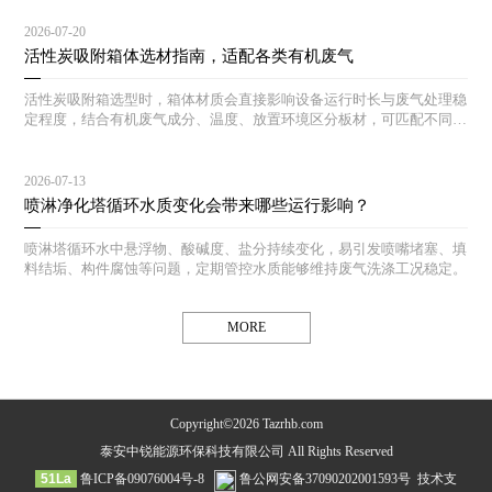
2026-07-20
活性炭吸附箱体选材指南，适配各类有机废气
活性炭吸附箱选型时，箱体材质会直接影响设备运行时长与废气处理稳
定程度，结合有机废气成分、温度、放置环境区分板材，可匹配不同生
产工况下的活性炭吸附箱。
2026-07-13
喷淋净化塔循环水质变化会带来哪些运行影响？
喷淋塔循环水中悬浮物、酸碱度、盐分持续变化，易引发喷嘴堵塞、填
料结垢、构件腐蚀等问题，定期管控水质能够维持废气洗涤工况稳定。
MORE
Copyright©2026 Tazrhb.com
泰安中锐能源环保科技有限公司 All Rights Reserved
51La
鲁ICP备09076004号-8
鲁公网安备37090202001593号
技术支