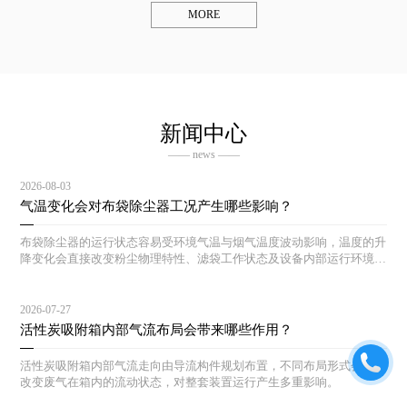
MORE
新闻中心
—— news ——
2026-08-03
气温变化会对布袋除尘器工况产生哪些影响？
布袋除尘器的运行状态容易受环境气温与烟气温度波动影响，温度的升
降变化会直接改变粉尘物理特性、滤袋工作状态及设备内部运行环境，
引发各类工况异常。结合现场作业场景，气温变化对布袋除尘工况的具
体影响如下。
2026-07-27
活性炭吸附箱内部气流布局会带来哪些作用？
活性炭吸附箱内部气流走向由导流构件规划布置，不同布局形式会直接
改变废气在箱内的流动状态，对整套装置运行产生多重影响。